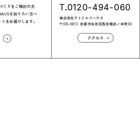
T.
0120-494-060
づくりを
ご検討の方
:HAUSを
知りたい方へ
株式会社アトリエイハウズ
ットを
お届けします。
〒615-0873
京都市右京区
西京極浜ノ本町38
アクセス