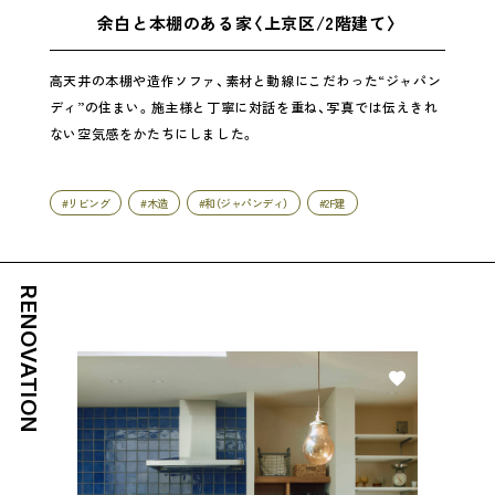
余白と本棚のある家〈上京区/2階建て〉
高天井の本棚や造作ソファ、素材と動線にこだわった“ジャパン
ディ”の住まい。施主様と丁寧に対話を重ね、写真では伝えきれ
ない空気感をかたちにしました。
#リビング
#木造
#和（ジャパンディ）
#2F建
RENOVATION
好き