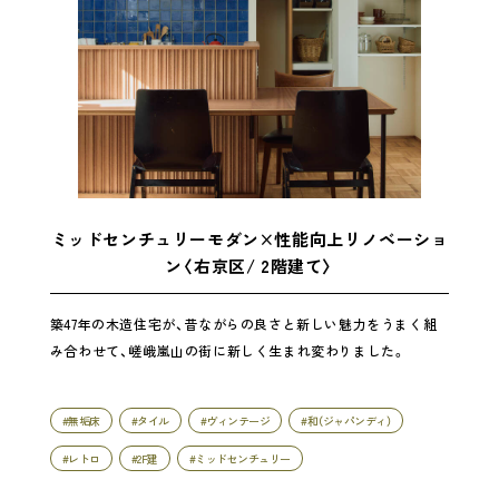
ミッドセンチュリーモダン×性能向上リノベーショ
ン〈右京区/ 2階建て〉
築47年の木造住宅が、昔ながらの良さと新しい魅力をうまく組
み合わせて、嵯峨嵐山の街に新しく生まれ変わりました。
#無垢床
#タイル
#ヴィンテージ
#和（ジャパンディ）
#レトロ
#2F建
#ミッドセンチュリー