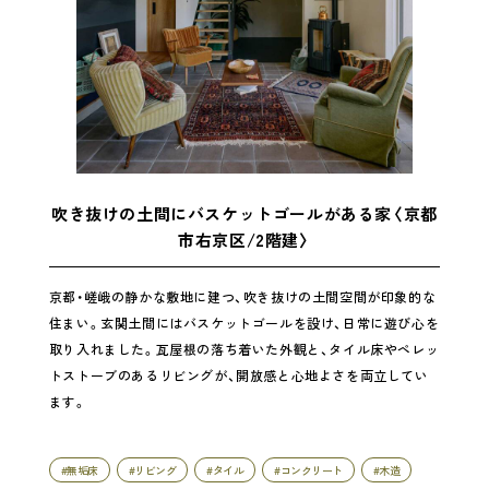
吹き抜けの土間にバスケットゴールがある家〈京都
市右京区/2階建〉
京都・嵯峨の静かな敷地に建つ、吹き抜けの土間空間が印象的な
住まい。玄関土間にはバスケットゴールを設け、日常に遊び心を
取り入れました。瓦屋根の落ち着いた外観と、タイル床やペレッ
トストーブのあるリビングが、開放感と心地よさを両立してい
ます。
#無垢床
#リビング
#タイル
#コンクリート
#木造