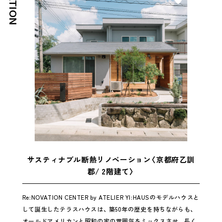
好き
サスティナブル断熱リノベーション〈京都府乙訓
郡/ 2階建て〉
Re:NOVATION CENTER by ATELIER YI:HAUSのモデルハウスと
して誕生したテラスハウスは、 築50年の歴史を持ちながらも、
オールドアメリカンと昭和の家の雰囲気をミックスさせ、 長く