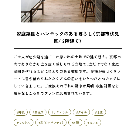
家庭菜園とハンモックのある暮らし〈京都市伏見
区/ 2階建て〉
ご主人が幼少期を過ごした思い出の土地での建て替え。 京都市
内でありながら空を広く感じられる立地で、庭だけでなく家庭
菜園を作れるほどにゆとりのある敷地です。 奥様が家づくりノ
ートに書き留められたたくさんの思いをひとつひとつカタチに
していきました。 ご家族それぞれの動きが照明・収納計画など
細かなところまでプランに反映されています。
#外観
#無垢床
#ナチュラル
#タイル
#木造
#モルタル
#和（ジャパンディ）
#2F建
#カフェ