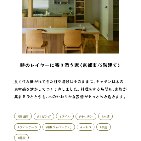
時のレイヤーに寄り添う家〈京都市/2階建て〉
長く住み継がれてきた柱や階段はそのままに、キッチンは木の
素材感を活かしてつくり直しました。料理をする時間も、家族が
集まるひとときも、木のやわらかな表情がそっと包み込みます。
#無垢床
#リビング
#タイル
#キッチン
#木造
#ヴィンテージ
#和（ジャパンディ）
#レトロ
#2F建
#階段