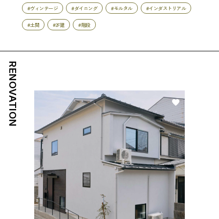
#ヴィンテージ
#ダイニング
#モルタル
#インダストリアル
#土間
#2F建
#階段
RENOVATION
好き