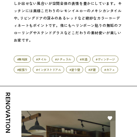
しか出せない風合いが空間全体の表情を豊かにしています。 キ
ッチンには奥様こだわりのレモンイエローのメキシカンタイル
や、リビングドアの深みのあるレッドなど絶妙なカラーコーデ
ィネートもポイントです。 他にもヘリンボーン貼りの無垢のフ
ローリングやステンドグラスなどこだわりの素材使いが楽しい
お家です。
#無垢床
#タイル
#ナチュラル
#木造
#ヴィンテージ
#板張り
#インダストリアル
#塗り壁
#2F建
#カフェ
RENOVATION
好き