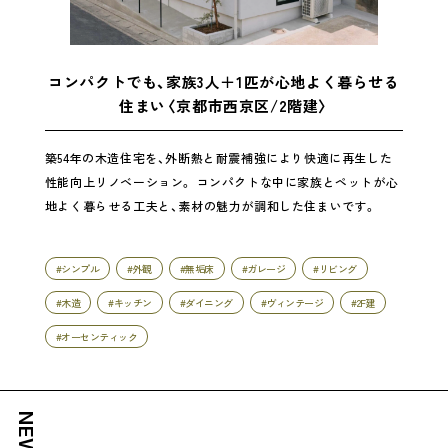
コンパクトでも、家族3人＋1匹が心地よく暮らせる
住まい〈京都市西京区/2階建〉
築54年の木造住宅を、外断熱と耐震補強により快適に再生した
性能向上リノベーション。 コンパクトな中に家族とペットが心
地よく暮らせる工夫と、素材の魅力が調和した住まいです。
#シンプル
#外観
#無垢床
#ガレージ
#リビング
#木造
#キッチン
#ダイニング
#ヴィンテージ
#2F建
#オーセンティック