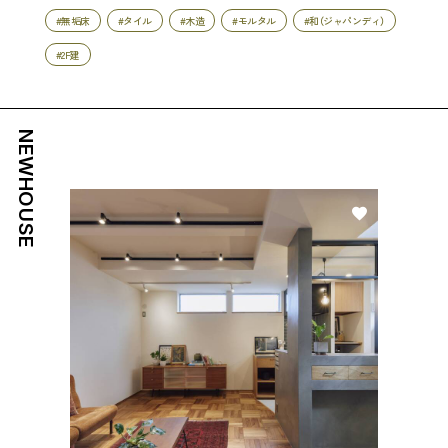
#無垢床
#タイル
#木造
#モルタル
#和（ジャパンディ）
#2F建
NEWHOUSE
好き