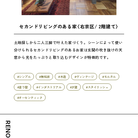
セカンドリビングのある家〈右京区/ 2階建て〉
土地探しから二人三脚で叶えた家づくり。 シーンによって使い
分けられるセカンドリビングのあるお家は玄関の吹き抜けの天
窓から光をたっぷりと取り込むデザインが特徴的です。
#シンプル
#無垢床
#木造
#ヴィンテージ
#モルタル
#塗り壁
#インダストリアル
#2F建
#スタイリッシュ
#オーセンティック