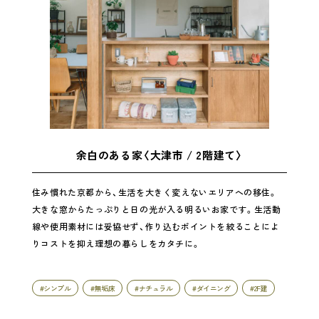
余白のある家〈大津市 / 2階建て〉
住み慣れた京都から、生活を大きく変えないエリアへの移住。
大きな窓からたっぷりと日の光が入る明るいお家です。生活動
線や使用素材には妥協せず、作り込むポイントを絞ることによ
りコストを抑え理想の暮らしをカタチに。
#シンプル
#無垢床
#ナチュラル
#ダイニング
#2F建