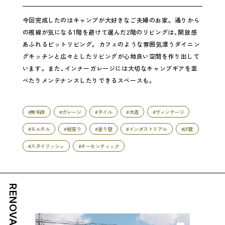
今回完成したのはキャンプが大好きなご夫婦のお家。 通りから
の視線が気になる1階を避けて選んだ2階のリビングは、開放感
あふれるピットリビング。 カフェのような雰囲気漂うダイニン
グキッチンと広々としたリビングが心地良い空間を作り出して
います。 また、インナーガレージには大切なキャンプギアを並
べたりメンテナンスしたりできるスペースも。
#無垢床
#ガレージ
#タイル
#木造
#ヴィンテージ
#モルタル
#板張り
#塗り壁
#インダストリアル
#2F建
#スタイリッシュ
#オーセンティック
RENOVATION