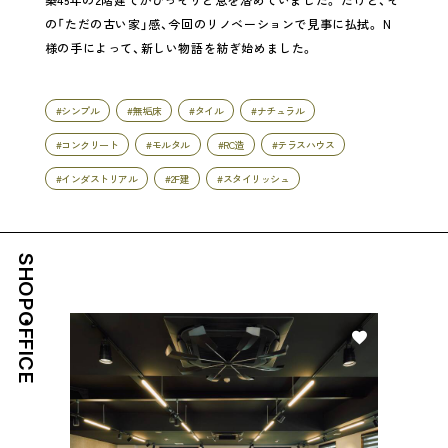
の「ただの古い家」感、今回のリノベーションで見事に払拭。 N
様の手によって、新しい物語を紡ぎ始めました。
#シンプル
#無垢床
#タイル
#ナチュラル
#コンクリート
#モルタル
#RC造
#テラスハウス
#インダストリアル
#2F建
#スタイリッシュ
SHOP・OFFICE
好き