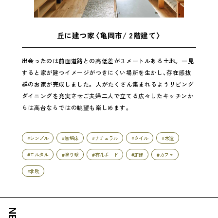
丘に建つ家〈亀岡市/ 2階建て〉
出会ったのは前面道路との高低差が３メートルある土地。 一見
すると家が建つイメージがつきにくい場所を生かし、存在感抜
群のお家が完成しました。 人がたくさん集まれるようリビング
ダイニングを充実させご夫婦二人で立てる広々したキッチンか
らは高台ならではの眺望も楽しめます。
#シンプル
#無垢床
#ナチュラル
#タイル
#木造
#モルタル
#塗り壁
#有孔ボード
#2F建
#カフェ
#北欧