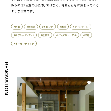
あるのは「正解のかたち」ではなく、 時間とともに深まっていく
ような空間です。
#外観
#無垢床
#リビング
#木造
#ヴィンテージ
#和（ジャパンディ）
#板張り
#インダストリアル
#2F建
#オーセンティック
RENOVATION
好き