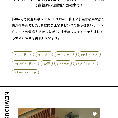
〈京都府乙訓郡/ 2階建て〉
【50年先も快適に暮らせる、土間のある住まい】 無骨な素材感と
快適性を両立した、開放的な土間リビングのある住まい。 コン
クリートの質感を活かしながら、外断熱によって一年を通じて
心地よい空間を実現しています。
#コンクリート
#モルタル
#ヴィンテージ
#テラスハウス
#インダストリアル
#2F建
#スチール
#スタイリッシュ
#オーセンティック
NEWHOUSE
好き