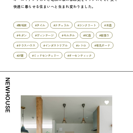
快適に暮らせる住まいへと生まれ変わりました。
#無垢床
#タイル
#ナチュラル
#コンクリート
#木造
#モダン
#ヴィンテージ
#モルタル
#RC造
#板張り
#テラスハウス
#インダストリアル
#レトロ
#有孔ボード
#2F建
#ミッドセンチュリー
#オーセンティック
NEWHOUSE
好き