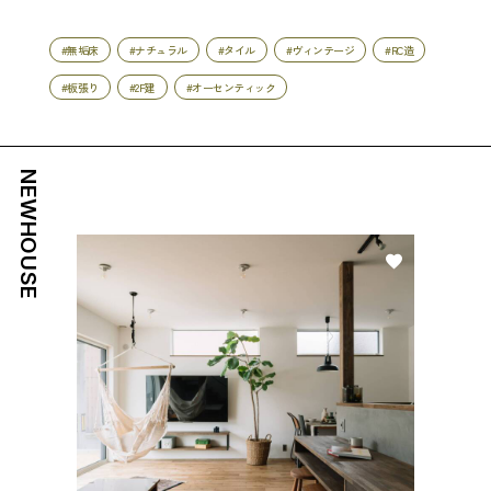
#無垢床
#ナチュラル
#タイル
#ヴィンテージ
#RC造
#板張り
#2F建
#オーセンティック
NEWHOUSE
好き